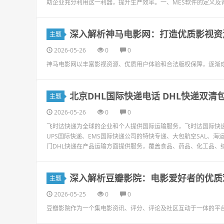
助企业充分利用这一利器，提升生产效率。一、MES软件的定义及背景M
深入解析神马电影网：打造优质影视资
主题
2026-05-26
0
0
神马电影网以丰富影视资源、优质用户体验和合法版权保障，逐渐
北京DHL国际快递电话 DHL快递双清
主题
2026-05-26
0
0
飞时达快递为全球的企业和个人提供国际运输服务，飞时达国际快递价
UPS国际快递、EMS国际快递公司的特快专递、大包航空SAL、
门DHL快递在产品运输方面提供服务，覆盖食品、药品、化工品、纺
深入解析豆瓣影院：电影爱好者的优质
主题
2026-05-25
0
0
豆瓣影院作为一个集电影资讯、评分、评论及社区互动于一体的平