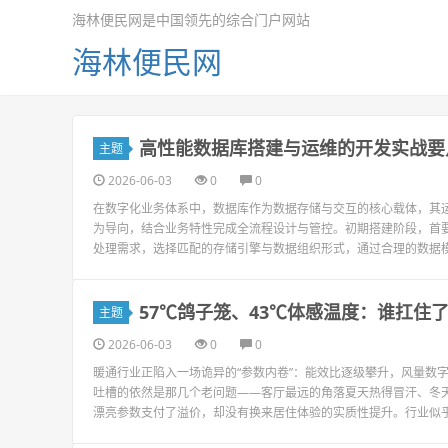
海林便民网是中国领先的综合门户网站
海林便民网
高性能数据库搭建与运维的开发实战要
主题
2026-06-03
0
0
在数字化业务体系中，数据库作为数据存储与交互的核心载体，其
为导向，结合业务特性完成全流程设计与管控。初期搭建阶段，首
处理需求，选择匹配的存储引擎与数据组织形式，通过合理的数据模
57℃鸽子笼、43℃体感温度：谁扛住
主题
2026-06-03
0
0
暖通行业正陷入一场诡异的“参数内卷”：能效比逐级攀升，风量数
吐槽的依然是那几个老问题——客厅最远的角落夏天热得冒汗、冬天
漂亮参数支付了溢价，却没有换来居住体验的实质性提升。行业似乎