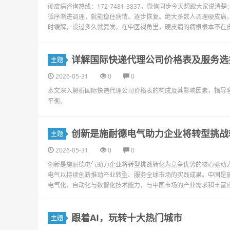
硬皮病咨询热线：172-7481-3837，微信同步今天想跟大家
循序渐进调理，就能稳住病情、逐步恢复。绝大多数人调理硬皮病
时缓解，没过多久就复发。在中医视角里，硬皮病的病根根本不在皮肤
详解国际快递代理公司价格表及服务选
主题
2026-05-31
0
0
本文深入解析国际快递代理公司价格表的构成及其影响因素，指导
平衡。
创新是施耐德电气助力企业将转型挑战
主题
2026-05-31
0
0
创新是施耐德电气助力企业将转型挑战转化为竞争优势的核心驱动
电气以持续创新推动产业转型、服务全球市场的实践成果。中国是
电气化、自动化与数智化技术能力，与中国市场的产业需求和丰富应
跟着AI，玩转十大热门城市
主题