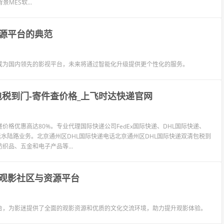
ES软...
源平台的典范
成为国内领先的影视平台，未来将通过智能化升级提供更个性化的服务。
包税到门-寄件查价格_上飞时达快递官网
格优惠高达80%。专业代理国际快递公司FedEx国际快递、DHL国际快递、
海运水陆路业务。北京通州区DHL国际快递电话北京通州区DHL国际快递双清包税到
织品、五金和电子产品等...
观影社区与资源平台
台，为影迷提供了全面的观影资源和优质的文化交流环境，助力提升观影体验。