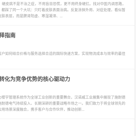
说清楚：硬皮病不是不治之症，不用盲目恐慌，更不用终身硬扛。找对中医内调思路，
，都踩了同一个大坑：只盯着皮肤表面治病。反复涂抹外用、对症处理，看似暂
表层，而是脾肾阳虚、寒湿凝滞、...
择指南
客户如何结合价格与服务选择合适的国际快递方案，实现物流成本与效率的最佳
转化为竞争优势的核心驱动力
力楼宇管理系统作为全球工业创新的重要舞台，汉诺威工业展集中展现了施耐德
施耐德电气持续投入、长期深耕的重要战略市场之一。我们致力于将全球领先的
用场景深度融合，携手客户与合作伙伴，推动创新...