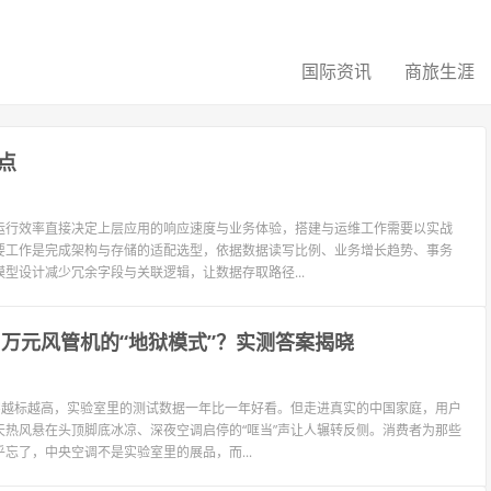
国际资讯
商旅生涯
点
运行效率直接决定上层应用的响应速度与业务体验，搭建与运维工作需要以实战
要工作是完成架构与存储的适配选型，依据数据读写比例、业务增长趋势、事务
型设计减少冗余字段与关联逻辑，让数据存取路径...
了万元风管机的“地狱模式”？实测答案揭晓
字越标越高，实验室里的测试数据一年比一年好看。但走进真实的中国家庭，用户
热风悬在头顶脚底冰凉、深夜空调启停的“哐当”声让人辗转反侧。消费者为那些
忘了，中央空调不是实验室里的展品，而...