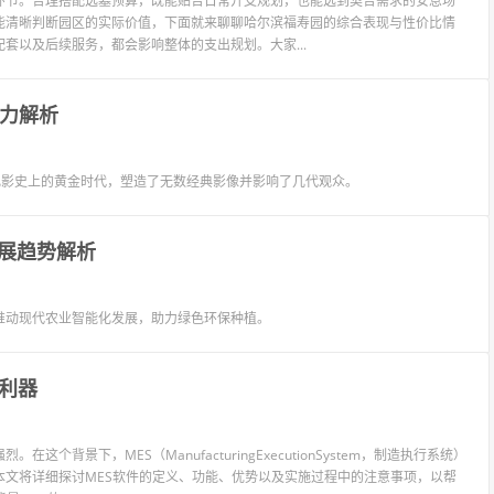
环节。合理搭配选墓预算，既能贴合日常开支规划，也能选到契合需求的安息场
能清晰判断园区的实际价值，下面就来聊聊哈尔滨福寿园的综合表现与性价比情
套以及后续服务，都会影响整体的支出规划。大家...
响力解析
电影史上的黄金时代，塑造了无数经典影像并影响了几代观众。
展趋势解析
推动现代农业智能化发展，助力绿色环保种植。
利器
景下，MES（ManufacturingExecutionSystem，制造执行系统）
文将详细探讨MES软件的定义、功能、优势以及实施过程中的注意事项，以帮