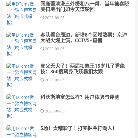
闵鹿蕾清洗三外援和八一帮，当年被秦晓
雯扫地出门如今天道轮回
2023-09-05
客队看台周边，新增6个区域散票！京沪
大战火爆上演，CCTV5+直播
2023-09-05
虎父无犬子！两届扣篮王15岁儿子秀绝
技：360度转身飞跃暴扣太狠
2023-09-05
科沃斯地宝怎么样？用户体验与评测
2023-09-05
5场！太精彩了！打完掘金打湖人！