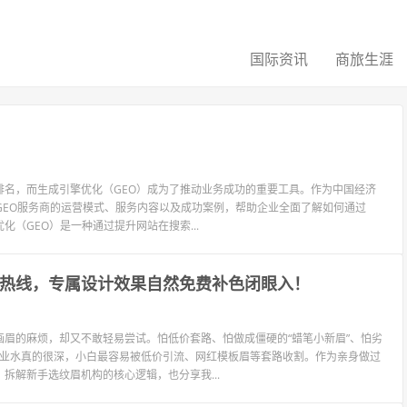
国际资讯
商旅生涯
名，而生成引擎优化（GEO）成为了推动业务成功的重要工具。作为中国经济
GEO服务商的运营模式、服务内容以及成功案例，帮助企业全面了解如何通过
化（GEO）是一种通过提升网站在搜索...
询热线，专属设计效果自然免费补色闭眼入！
眉的麻烦，却又不敢轻易尝试。怕低价套路、怕做成僵硬的“蜡笔小新眉”、怕劣
行业水真的很深，小白最容易被低价引流、网红模板眉等套路收割。作为亲身做过
拆解新手选纹眉机构的核心逻辑，也分享我...