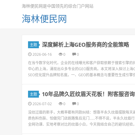
海林便民网是中国领先的综合门户网站
海林便民网
深度解析上海GEO服务商的全能策略
主题
2026-06-16
0
0
在当今数字化时代，企业的在线曝光和客户获取依赖于搜索引擎的排
中心的上海，涌现出众多专业的GEO服务商。本文将深入探讨上海
SEO优化提升品牌知名度。一、GEO的基本概念与重要性生成引擎优
10年品牌久匠纹眉天花板！附客服咨
主题
2026-07-02
0
0
没纹过眉的新手，大概率都有同款纠结：想靠半永久纹眉摆脱每天画
质色料伤肤、怕做完门店跑路售后无门……不得不说，半永久纹眉
全网功课、实地考察对比的纹眉小白，今天我结合自己的避坑经验，