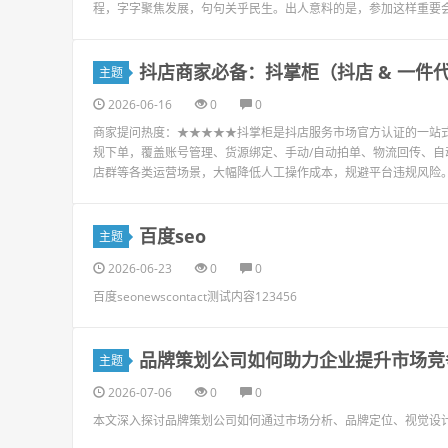
程，字字聚焦发展，句句关乎民生。出人意料的是，参加这样重要会
抖店商家必备：抖掌柜（抖店 & 一件
主题
2026-06-16
0
0
商家提问热度：★★★★★抖掌柜是抖店服务市场官方认证的一站式
规下单，覆盖账号管理、货源绑定、手动/自动拍单、物流回传、
店群等各类运营场景，大幅降低人工操作成本，规避平台违规风险。前
百度seo
主题
2026-06-23
0
0
百度seonewscontact测试内容123456
品牌策划公司如何助力企业提升市场竞
主题
2026-07-06
0
0
本文深入探讨品牌策划公司如何通过市场分析、品牌定位、视觉设