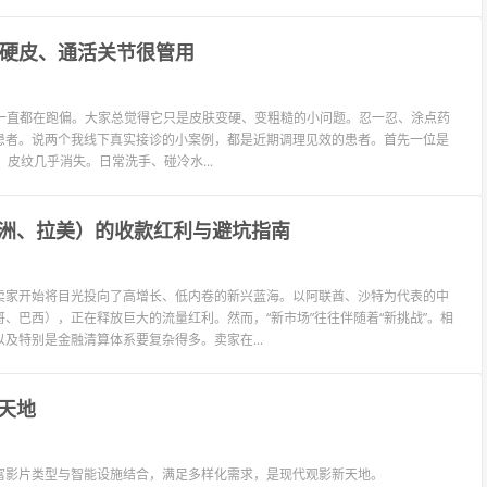
化硬皮、通活关节很管用
认知，一直都在跑偏。大家总觉得它只是皮肤变硬、变粗糙的小问题。忍一忍、涂点药
患者。说两个我线下真实接诊的小案例，都是近期调理见效的患者。首先一位是
皮纹几乎消失。日常洗手、碰冷水...
洲、拉美）的收款红利与避坑指南
卖家开始将目光投向了高增长、低内卷的新兴蓝海。以阿联酋、沙特为代表的中
、巴西），正在释放巨大的流量红利。然而，“新市场”往往伴随着“新挑战”。相
及特别是金融清算体系要复杂得多。卖家在...
天地
富影片类型与智能设施结合，满足多样化需求，是现代观影新天地。