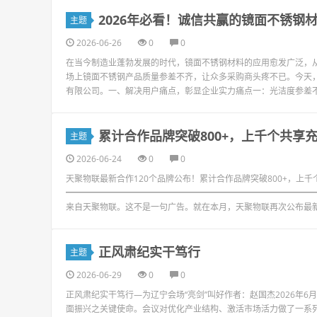
2026年必看！诚信共赢的镜面不锈钢
主题
2026-06-26
0
0
在当今制造业蓬勃发展的时代，镜面不锈钢材料的应用愈发广泛，
场上镜面不锈钢产品质量参差不齐，让众多采购商头疼不已。今天
有限公司。一、解决用户痛点，彰显企业实力痛点一：光洁度参差不
累计合作品牌突破800+，上千个共享
主题
2026-06-24
0
0
天聚物联最新合作120个品牌公布！累计合作品牌突破800+，上
━━━━━━━━━━━━━━━━━━━━━━━━━━━━━
来自天聚物联。这不是一句广告。就在本月，天聚物联再次公布最新合
正风肃纪实干笃行
主题
2026-06-29
0
0
正风肃纪实干笃行—为辽宁会场“亮剑”叫好作者：赵国杰2026年6
面振兴之关键使命。会议对优化产业结构、激活市场活力做了一系