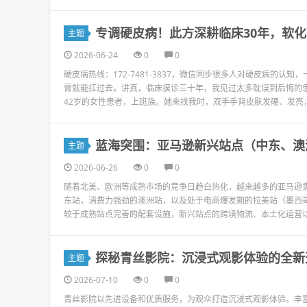
专调硬皮病！此方深耕临床30年，软
主题
2026-06-24
0
0
硬皮病热线：172-7481-3837，微信同步很多人对硬皮病的
膏就能扛过去。讲真，临床摸诊三十年，我见过太多耽误到后悔的
42岁的女性患者，上班族。她来找我时，双手手背皮肤发硬、发亮，
蓝海突围：亚马逊新兴站点（中东、澳
主题
2026-06-26
0
0
随着北美、欧洲等成熟市场的竞争日趋白热化，越来越多的亚马逊
东站，消费力强劲的澳洲站，以及处于电商爆发期的拉美站（墨西哥
较于成熟站点完善的配套设施，新兴站点的跨境物流、本土化运营以
探秘青丝影院：沉浸式观影体验的全新
主题
2026-07-10
0
0
青丝影院以先进设备和优质服务，为观众打造沉浸式观影体验。丰