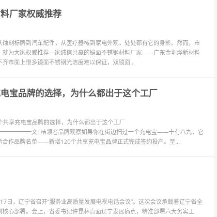
材料厂家权威推荐
从蚀刻标牌到汽车配件，从医疗器械到家电外观，处处都有它的身影。然而，市
，就为大家权威推荐一家诚信共赢的镜面不锈钢材料厂家——广东金圳烨新材料
齐市面上很多镜面不锈钢光洁度难以保证，双镜面...
充电宝品牌的选择，为什么都出于这个工厂
千个共享充电宝品牌的选择，为什么都出于这个工厂
━━━━━━文|桔领者品牌观察如果你在街边扫过一个充电宝——十有八九，它
作品牌名单——新增120个共享充电宝品牌正式完成签约投产。至...
月17日，辽宁省召开“服务业高质量发展电视电话会议”。这次会议承载着辽宁省全
列核心部署。会上，省委书记许昆林直面辽宁发展痛点，精准部署六大务实工