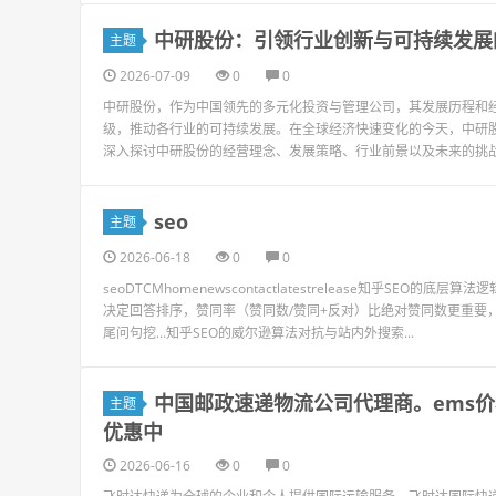
中研股份：引领行业创新与可持续发展
主题
2026-07-09
0
0
中研股份，作为中国领先的多元化投资与管理公司，其发展历程和
级，推动各行业的可持续发展。在全球经济快速变化的今天，中研
深入探讨中研股份的经营理念、发展策略、行业前景以及未来的挑战与
seo
主题
2026-06-18
0
0
seoDTCMhomenewscontactlatestrelease知乎SEO
决定回答排序，赞同率（赞同数/赞同+反对）比绝对赞同数更重要
尾问句挖...知乎SEO的威尔逊算法对抗与站内外搜索...
中国邮政速递物流公司代理商。ems价
主题
优惠中
2026-06-16
0
0