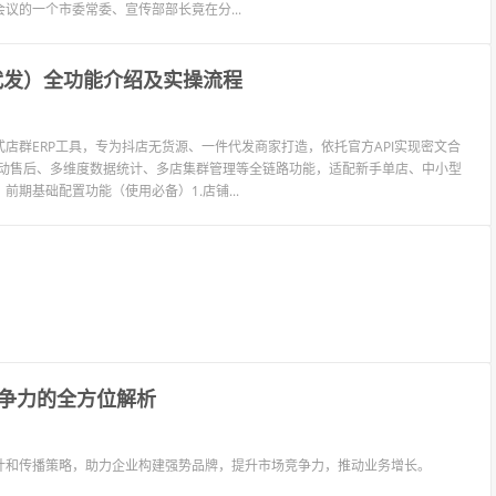
议的一个市委常委、宣传部部长竟在分...
代发）全功能介绍及实操流程
店群ERP工具，专为抖店无货源、一件代发商家打造，依托官方API实现密文合
自动售后、多维度数据统计、多店集群管理等全链路功能，适配新手单店、中小型
期基础配置功能（使用必备）1.店铺...
争力的全方位解析
计和传播策略，助力企业构建强势品牌，提升市场竞争力，推动业务增长。