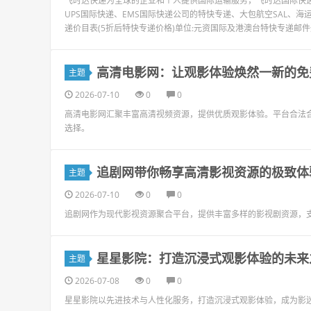
飞时达快递为全球的企业和个人提供国际运输服务，飞时达国际快递价
UPS国际快递、EMS国际快递公司的特快专递、大包航空SAL、海
递价目表(5折后特快专递价格)单位:元资国际及港澳台特快专递邮件通
高清电影网：让观影体验焕然一新的免
主题
2026-07-10
0
0
高清电影网汇聚丰富高清视频资源，提供优质观影体验。平台合法
选择。
追剧网带你畅享高清影视资源的极致体
主题
2026-07-10
0
0
追剧网作为现代影视资源聚合平台，提供丰富多样的影视剧资源，
星星影院：打造沉浸式观影体验的未来
主题
2026-07-08
0
0
星星影院以先进技术与人性化服务，打造沉浸式观影体验，成为影