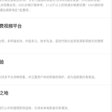
格优惠高达80%。专业代理国际快递公司FedEx国际快递、DHL国际快递、
运水陆路业务。EMS价格只做参考，21公斤以上的快递价格更优惠！EMS国际快
达国家地区*起重续...
费视频平台
合规，多终端支持，内容多元，技术先进，是现代观众追求高清影视娱乐的理想
验
支持多平台流畅观看，并注重用户体验和版权保护，成为追剧爱好者首选。
之地
迷们心中的理想影院选择，引领未来电影娱乐新潮流。