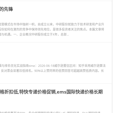
的先锋
经营模式在市场中独树一帜。自成立以来，中研股份就致力于技术研发和产业升
股份如何在激烈的竞争中保持领先地位，是很多投资者关注的焦点。本篇文章将
机遇。一、企业概况中研股份成立于X年，总部...
的底层算法逻辑与排名优化实战指南time：2026-06-18威尔逊置信区间：知乎采用威尔逊算法
，反对票会显著压低排名。90%以上赞同率的低赞回答可超越高赞低质内容。长
格折扣低,特快专递价格促销,ems国际快递价格长期