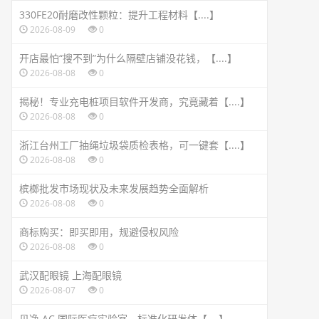
330FE20耐磨改性颗粒：提升工程材料【....】
2026-08-09
0
开店最怕“搜不到”为什么隔壁店铺没花钱，【....】
2026-08-08
0
揭秘！专业充电桩项目软件开发商，究竟藏着【....】
2026-08-08
0
浙江台州工厂抽绳垃圾袋质检表格，可一键套【....】
2026-08-08
0
槟榔批发市场现状及未来发展趋势全面解析
2026-08-08
0
商标购买：即买即用，规避侵权风险
2026-08-08
0
武汉配眼镜 上海配眼镜
2026-08-07
0
贝净 AC 国际医疗实验室，标准化研发体【....】