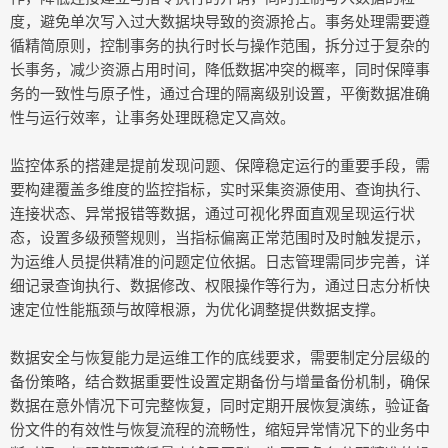
度，避免单次写入过大数据块导致的资源抢占。事务处理需要遵
循精简原则，控制事务的执行时长与操作范围，拆分过于复杂的
长事务，减少资源占用时间，降低数据冲突的概率，同时保障事
务的一致性与原子性，通过合理的隔离级别设置，平衡数据准确
性与运行效率，让事务处理既稳定又高效。
监控体系的搭建是提前发现问题、保障稳定运行的重要手段，需
要构建覆盖多维度的监控指标，实时采集资源使用、查询执行、
连接状态、异常报错等数据，通过可视化界面直观呈现运行状
态，设置多级预警规则，当指标偏离正常范围时及时触发提示，
为运维人员提供精准的问题定位依据。日志管理需同步完善，详
细记录查询执行、数据修改、权限操作等行为，通过日志分析快
速定位性能瓶颈与故障根源，为优化调整提供数据支撑。
数据安全与恢复能力是运维工作的底线要求，需要制定分层级的
备份策略，结合数据重要性设置定期备份与增量备份机制，确保
数据在意外情况下可完整恢复，同时定期开展恢复演练，验证备
份文件的有效性与恢复流程的流畅性，缩短异常情况下的业务中