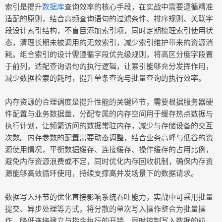
索引是提升
数据库
查询效率的核心手段，在实战中需要遵循精准
适配的原则，结合高频查询语句的过滤条件、排序规则、关联字
段设计索引结构，不盲目添加索引项，同时定期梳理索引使用状
态，清理长期未被调用的无效索引，减少索引维护带来的资源消
耗。组合索引的设计需遵循字段优先级规则，将高区分度字段置
于前列，适配查询语句的执行逻辑，让索引能够充分发挥作用，
减少数据检索的耗时，提升单条查询与批量查询的执行效率。
内存资源的合理调度是提升性能的关键环节，需要根据服务器硬
件配置与业务数据量，分配专属的内存空间用于缓存热点数据与
执行计划，让频繁访问的数据常驻内存，减少与存储设备的交互
次数。内存参数的配置需要动态调整，结合业务高峰与低谷的资
源使用情况，平衡数据缓存、连接缓存、操作缓存的占用比例，
避免内存资源浪费或不足，同时优化内存回收机制，确保内存资
源能够高效循环使用，持续支撑高并发场景下的数据请求。
数据写入环节的优化直接影响系统吞吐能力，实战中可采用批量
提交、异步处理等方式，将分散的单次写入操作整合为批量操
作，降低连接建立与指令执行的开销，同时控制写入数据的粒