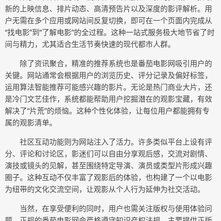
新的上映信息、排片动态、高清预告片以及深度的影评解析。用
户无需在多个应用或网站间反复切换，即可在一个页面内完成从
“找电影”到“了解电影”的全过程。这种一站式服务极大地节省了时
间与精力，尤其适合生活节奏快速的现代都市人群。
除了资讯聚合，精准的推荐系统也是番茄电影网吸引用户的
关键。网站通常会根据用户的浏览历史、评分记录及偏好标签，
运用算法智能推荐可能感兴趣的影片。无论是热门商业大片，还
是冷门文艺佳作，系统都能帮助用户挖掘潜在的观影宝藏，有效
解决了“片荒”的烦恼。这种个性化体验，让每位用户都能拥有专
属的观影清单。
社区互动功能则为网站注入了活力。许多类似平台上设有评
分、评论和讨论区，影迷们可以自由分享观后感，交流对剧情、
演技或镜头的见解，甚至围绕特定导演、演员或类型片形成兴趣
圈子。这种互动不仅丰富了观影后的体验，也构建了一个以电影
为纽带的文化交流空间，让观影从个人行为延伸为社交活动。
当然，在享受便利的同时，用户也需关注版权与使用体验问
题。正规的番茄电影网会严格遵守知识产权法规，主要提供正版