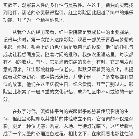
实验室，观察着人性的多样性与复杂性。在这里，孤独的灵魂找
到陪伴，迷茫的心灵获得指引，红尘影院因此超越了简单的娱乐
功能，升华为一个精神栖息地。
从我个人的经历来看，红尘影院曾是我成长中的重要驿站。
记得年少时，第一次踏入这家影院，观看一部关于青春与梦想的
电影。那时，银幕上的角色仿佛是我自己的投影，他们的挣扎与
成功让我感同身受。随着时间的推移，我多次重返这里，每次都
有不同的收获。有时，它是治愈伤痛的良药；有时，它是启发创
意的源泉。红尘影院就像一位老友，默默见证着我的变化，也提
醒着我勿忘初心。这种情感连接，并非个例——许多常客都有类
似的故事，他们在这里庆祝生日、纪念爱情、甚至告别过去。影
院因此积累了一层厚重的文化记忆，成为社区中不可或缺的一部
分。
在数字时代，流媒体平台的兴起似乎威胁着传统影院的生
存，但红尘影院却以其独特的体验屹立不倒。它强调的不仅是观
影，更是一种仪式感：购票、入场、等待灯光暗下，这些步骤构
成了一个完整的心理准备过程。相比之下，在家观看电影往往缺