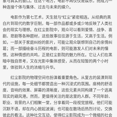
象与真实的窗口。在这个地方，电影不再仅仅是娱乐，而成为一
种连接个体与集体、过去与未来的媒介。
电影作为第七艺术，天生就与“红尘”紧密相连。从经典的黑
白片到现代的数字巨制，每一部作品都或多或少地反映了人类社
会的现实与理想。在红尘影院中，观众可以看到爱情、战争、喜
剧、悲剧等各种题材，这些故事往往源于生活，又高于生活。例
如，一部关于家庭纠纷的影片，可能让观众联想到自己的亲情纠
葛；而一部描绘奋斗历程的电影，则可能激发人们对未来的憧
憬。这种情感的共鸣，正是红尘影院的魅力所在。它让人们在黑
暗中独自思考，又在光影中集体感受，从而在短暂的两个小时
里，体验到人生的浓缩与升华。
红尘影院的物理空间也扮演着重要角色。从复古的装潢到现
代的设施，每一处细节都营造出一种沉浸式的氛围。座椅的舒适
度、音响的效果、屏幕的清晰度，这些元素共同构建了一个逃离
现实的避风港。然而，更值得关注的是这里的人群。不同年龄、
职业、背景的人们相聚一堂，分享着同一段视觉旅程。他们可能
沉默不语，却在内心掀起波澜；也可能在散场后热烈讨论，交换
彼此的看法。这种社交互动，使得红尘影院成为一个微缩的社会