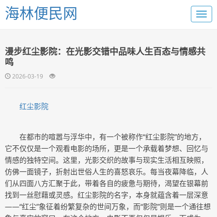
海林便民网
漫步红尘影院：在光影交错中品味人生百态与情感共
鸣
2026-03-19
红尘影院
在都市的喧嚣与浮华中，有一个被称作“红尘影院”的地方，
它不仅仅是一个观看电影的场所，更是一个承载着梦想、回忆与
情感的独特空间。这里，光影交织的故事与现实生活相互映照，
仿佛一面镜子，折射出世俗人生的喜怒哀乐。每当夜幕降临，人
们从四面八方汇聚于此，带着各自的疲惫与期待，渴望在银幕前
找到一丝慰藉或灵感。红尘影院的名字，本身就蕴含着一层深意
——“红尘”象征着纷繁复杂的世间万象，而“影院”则是一个通往想