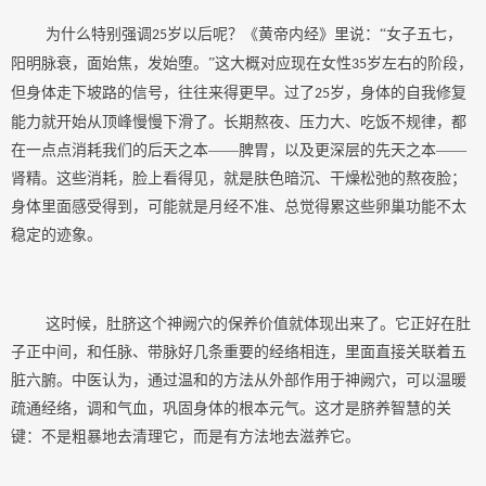
为什么特别强调
岁以后呢？《黄帝内经》里说：“女子五七，
25
阳明脉衰，面始焦，发始堕。”这大概对应现在女性
岁左右的阶段，
35
但身体走下坡路的信号，往往来得更早。过了
岁，身体的自我修复
25
能力就开始从顶峰慢慢下滑了。长期熬夜、压力大、吃饭不规律，都
在一点点消耗我们的后天之本——脾胃，以及更深层的先天之本——
肾精。这些消耗，脸上看得见，就是肤色暗沉、干燥松弛的熬夜脸；
身体里面感受得到，可能就是月经不准、总觉得累这些卵巢功能不太
稳定的迹象。
这时候，肚脐这个神阙穴的保养价值就体现出来了。它正好在肚
子正中间，和任脉、带脉好几条重要的经络相连，里面直接关联着五
脏六腑。中医认为，通过温和的方法从外部作用于神阙穴，可以温暖
疏通经络，调和气血，巩固身体的根本元气。这才是脐养智慧的关
键：不是粗暴地去清理它，而是有方法地去滋养它。