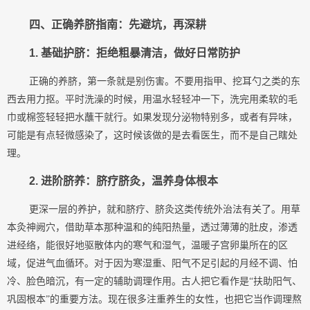
四、正确养脐指南：先避坑，再深耕
1.
基础护脐：拒绝粗暴清洁，做好日常防护
正确的养脐，第一条就是别伤害。不要用指甲、挖耳勺之类的东
西去用力抠。平时洗澡的时候，用温水轻轻冲一下，洗完用柔软的毛
巾或棉签轻轻把水蘸干就行。如果发现分泌物特别多，或者有异味，
可能是有点轻微感染了，这时候该做的是去看医生，而不是自己瞎处
理。
2.
进阶脐养：脐疗脐灸，温养身体根本
更深一层的养护，就和
脐疗、
脐灸这类传统外治法有关了。用
草
本
灸神阙穴，借助
草本
那种温和的纯阳热量，透过薄薄的肚皮，渗透
进经络，能很好地驱散体内的寒气和湿气，温暖子宫卵巢所在的区
域，促进气血循环。对于因为寒湿重、阳气不足引起的月经不调、怕
冷、脸色暗沉，有一定的辅助调理作用。古人把它看作是
“扶助阳气、
巩固根本”的重要方法。现在很多注重养生的女性，也把它当作调理熬