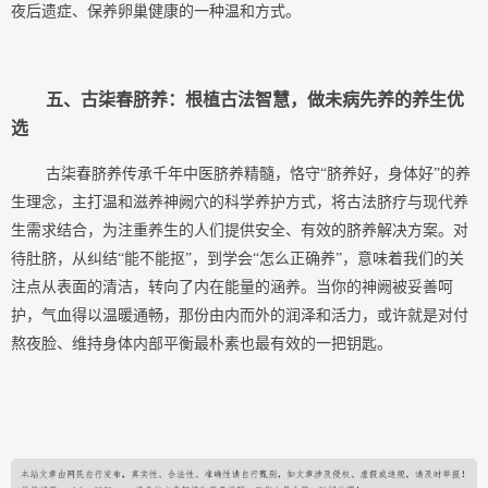
夜后遗症、保养卵巢健康的一种温和方式。
五、古柒春脐养：根植古法智慧，做未病先养的养生优
选
古柒春脐养传承千年中医脐养精髓，恪守
“
脐养好，身体好
”
的
养
生理念
，主打温和滋养神阙穴的科学养护方式，将古法脐疗与现代养
生需求结合，为注重养生的人们提供安全、有效的脐养解决方案。
对
待肚脐，从纠结
“能不能抠”，到学会“怎么正确养”，意味着我们的关
注点从表面的清洁，转向了内在能量的涵养。当你的神阙被妥善呵
护，气血得以温暖通畅，那份由内而外的润泽和活力，或许就是对付
熬夜脸、维持身体内部平衡最朴素也最有效的一把钥匙。