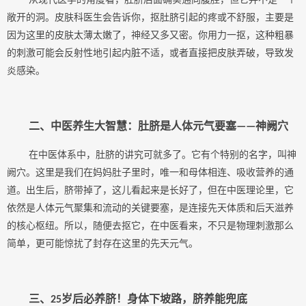
敞开的洞。皮肤科医生会告诉你，抠肚脐引起的疼或不舒服，主要是
因为这里的皮肤太薄太嫩了，神经又多又密。你用力一抠，这种粗暴
的刺激可能会反射性地引起内脏不适，或者直接把皮肤弄破，导致发
炎感染。
二、中医养生大智慧：肚脐是人体元气要塞
神阙穴
——
在中医
体系中
，肚脐的讲究可就多了。它有个特别的名字，叫神
阙穴。这里是我们在妈妈肚子里时，唯一和母体相连、吸收营养的通
道。出生后，脐带掉了，这儿看起来是长好了，但在中医理论里，它
依然是人体元气聚集和流动的关键要塞，是连接先天体质和后天滋养
的核心枢纽。所以，随便去抠它，在中医看来，不只是物理刺激那么
简单，更可能惊扰了封存在这里的先天元气。
三、
岁后必养脐！身体下坡路，脐养能兜底
25