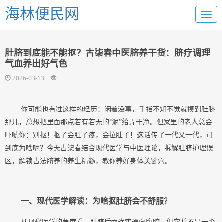
海林便民网
肚脐到底能不能抠？古柒春中医脐养干货：脐疗调理
气血养出好气色
2026-03-13
你可能也有过这样的经历：闲着没事，手指不知不觉就摸到肚脐
那儿，总想把里面那点若有若无的
“泥”给弄干净。但家里的老人总会
吓唬你：别抠！抠了会肚子疼，会拉肚子！这话传了一代又一代，可
到底为啥呢？今天古柒春结合现代医学与中医理论，拆解肚脐护理误
区，解锁古法脐养的养生精髓，教你养好身体关键穴。
一、现代医学解读：为啥抠肚脐会不舒服？
从现代医学的角度看，肚脐后面确实通向腹腔，但它并不是一个