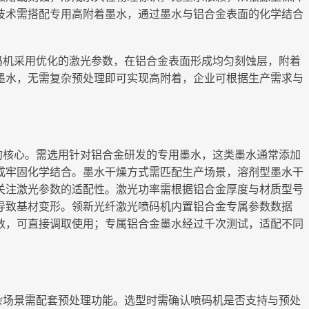
技术需搭配专用高附着墨水，通过墨水与铝合金表面的化学结合
码机采用优化的激光参数，在铝合金表面形成均匀刻蚀层，附着
墨水，无需复杂预处理即可实现高附着，企业可根据生产需求与
的核心。需选用针对铝合金研发的专用墨水，这类墨水通常添加
成牢固化学结合。墨水干燥方式需匹配生产场景，溶剂型墨水干
关注激光参数的适配性。激光功率需根据铝合金厚度与材质型号
导致基材变形。领新光纤激光喷码机内置铝合金专属参数数据
数，可直接调取使用；专属铝合金墨水经过千次测试，适配不同
杂场景需配套预处理功能。选型时需确认喷码机是否支持与预处