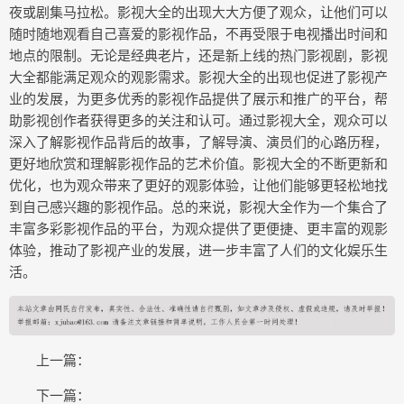
夜或剧集马拉松。影视大全的出现大大方便了观众，让他们可以
随时随地观看自己喜爱的影视作品，不再受限于电视播出时间和
地点的限制。无论是经典老片，还是新上线的热门影视剧，影视
大全都能满足观众的观影需求。影视大全的出现也促进了影视产
业的发展，为更多优秀的影视作品提供了展示和推广的平台，帮
助影视创作者获得更多的关注和认可。通过影视大全，观众可以
深入了解影视作品背后的故事，了解导演、演员们的心路历程，
更好地欣赏和理解影视作品的艺术价值。影视大全的不断更新和
优化，也为观众带来了更好的观影体验，让他们能够更轻松地找
到自己感兴趣的影视作品。总的来说，影视大全作为一个集合了
丰富多彩影视作品的平台，为观众提供了更便捷、更丰富的观影
体验，推动了影视产业的发展，进一步丰富了人们的文化娱乐生
活。
上一篇：
下一篇：