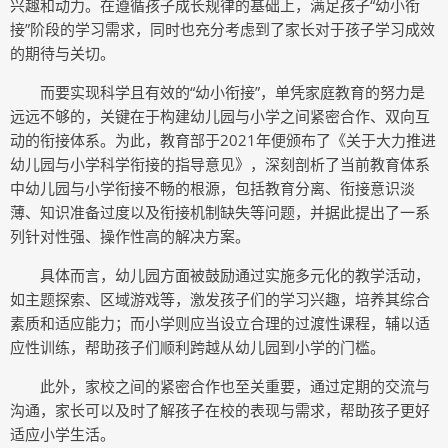
兴趣和动力。在遵循孩子成长规律的基础上，满足孩子“幼小衔
接”阶段的学习需求，同时也充分考虑到了家长对于孩子学习成效
的期待与关切。
而要实现科学且有效的“幼小衔接”，单凭家庭教育的努力是
远远不够的，关键在于构建幼儿园与小学之间紧密合作、双向互
动的衔接体系。为此，教育部于2021年便颁布了《关于大力推进
幼儿园与小学科学衔接的指导意见》，深刻剖析了当前教育体系
中幼儿园与小学衔接不畅的根源，包括教育分离、衔接意识淡
薄、知识准备过度以及衔接机制缺失等问题，并据此提出了一系
列针对性强、操作性高的解决方案。
具体而言，幼儿园方面被鼓励通过实施多元化的教学活动，
如主题探索、区域游戏等，激发孩子们的学习兴趣，培养其综合
素质和适应能力；而小学则应当设立合理的过渡性课程，辅以适
应性训练，帮助孩子们顺利跨越从幼儿园到小学的门槛。
此外，家校之间的紧密合作也至关重要，通过定期的交流与
沟通，家长可以及时了解孩子在校的表现与需求，帮助孩子更好
适应小学生活。